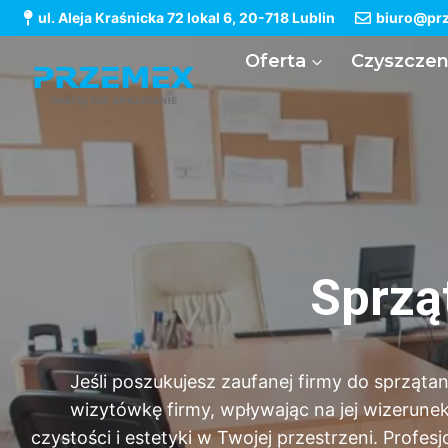
ul. Aleja Kraśnicka 72 lokal 6, 20-718 Lublin
biuro@prz
Oferta
Czyszczen
Sprząt
Jeśli poszukujesz zaufanej firmy do sprzątan
wizytówkę firmy, wpływając na jej wizerun
czystości i estetyki w Twojej przestrzeni. Prof