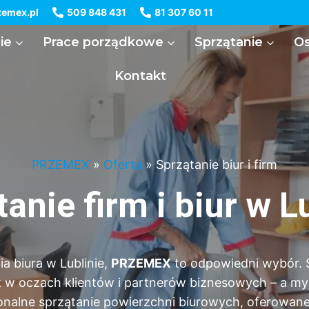
emex.pl
509 848 431
81 307 60 11
ie
Prace porządkowe
Sprzątanie
Os
Kontakt
PRZEMEX
»
Oferta
»
Sprzątanie biur i firm
anie firm i biur w L
ia biura w Lublinie,
PRZEMEX
to odpowiedni wybór. S
ek w oczach klientów i partnerów biznesowych – a 
esjonalne sprzątanie powierzchni biurowych, oferowa