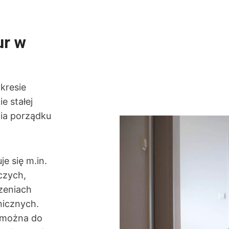
ur w
kresie
e stałej
ia porządku
e się m.in.
czych,
zeniach
nicznych.
– można do