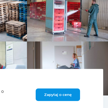
 o
Zapytaj o cenę