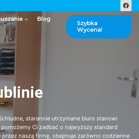
uszanie
Blog
Szybka
Wycena!
ublinie
chludne, starannie utrzymane biuro stanowi
my pomożemy Ci zadbać o najwyższy standard
ne przez naszą firmę, obejmuje zarówno codzienne